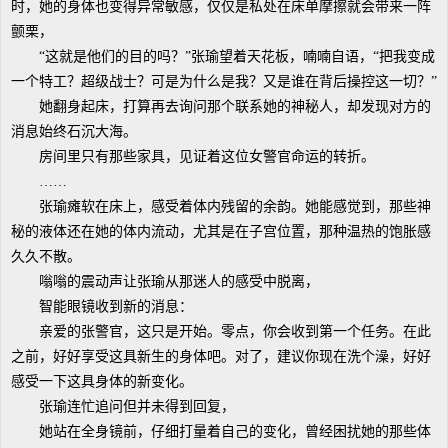
时，她的身体也变得异常敏感，仅仅是私处在床单摩擦就会带来一阵
颤栗，
“这就是他们的目的吗？”张瑜望着天花板，喃喃自语，“把我变成
一个特工？超级战士？可是为什么是我？又是谁在背后操控这一切？”
她翻身起床，打算再去询问那个联系她的神秘人，却发现对方的
消息始终石沉大海。
房间里只有那些家具，见证着这位女警官命运的转折。
……
张瑜瘫软在床上，感受着体内残留的余韵。她能感觉到，那些神
秘的液体还在她的体内流动，尤其是在子宫位置，那种温热的饱胀感
久久不散。
嗡嗡的震动声让张瑜从那迷人的感受中脱离，
智能眼镜收到新的消息：
亲爱的张警官，这只是开始。零点，你会收到第一个任务。在此
之前，好好享受这具新生的身体吧。对了，建议你现在洗个澡，好好
感受一下这具身体的新变化。
张瑜连忙追问但并未得到回复，
她站在全身镜前，仔细打量着自己的变化，曾经困扰她的那些体