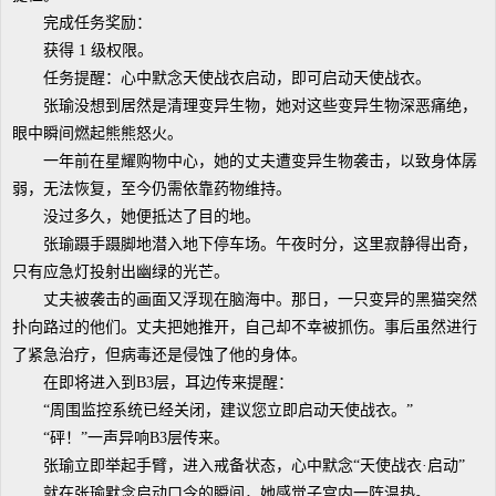
完成任务奖励：
获得 1 级权限。
任务提醒：心中默念天使战衣启动，即可启动天使战衣。
张瑜没想到居然是清理变异生物，她对这些变异生物深恶痛绝，
眼中瞬间燃起熊熊怒火。
一年前在星耀购物中心，她的丈夫遭变异生物袭击，以致身体孱
弱，无法恢复，至今仍需依靠药物维持。
没过多久，她便抵达了目的地。
张瑜蹑手蹑脚地潜入地下停车场。午夜时分，这里寂静得出奇，
只有应急灯投射出幽绿的光芒。
丈夫被袭击的画面又浮现在脑海中。那日，一只变异的黑猫突然
扑向路过的他们。丈夫把她推开，自己却不幸被抓伤。事后虽然进行
了紧急治疗，但病毒还是侵蚀了他的身体。
在即将进入到B3层，耳边传来提醒：
“周围监控系统已经关闭，建议您立即启动天使战衣。”
“砰！”一声异响B3层传来。
张瑜立即举起手臂，进入戒备状态，心中默念“天使战衣·启动”
就在张瑜默念启动口令的瞬间，她感觉子宫内一阵温热。