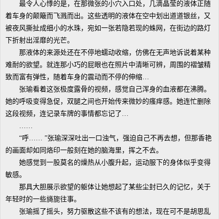
最令人心悸的是，在那微张的小穴入口处，几滴晶莹的液体正随
着车身的颠簸而飞溅而出。这些透明的液体在空中划出道道银丝，又
被夜风撕扯成细小的水珠，宛如一张若隐若现的蛛网，在街边的路灯
下折射出淫靡的光芒。
那液体的来源处还在不停地蠕动收缩，仿佛在无声地诉说着某种
难耐的欲望。就连那小巧的屁眼也在照片中清晰可辨，周围的褶皱精
致而富有弹性，随着车身的震动而不停的伸缩…
张瑜看着这张极度露骨的视频，感觉自己浑身的血液都在沸腾。
她的呼吸变得急促，双腿之间也开始传来微妙的瘙痒感。她连忙删除
这段视频，连记录车牌的事情都忘记了…
……
“呼…… ”张瑜深深吐出一口浊气，强迫自己不再去想，但那香艳
的画面却如同烙印一般刻在她的脑海里，挥之不去。
她感觉到一股莫名的燥热从小腹升起，运动服下的身体似乎变得
敏感。
那具大胆展示欲望的躯体让她想起了某些尘封已久的记忆，关于
年轻时的一些旖旎往事。
张瑜摇了摇头，努力驱散这些不该有的想法，现在可不是胡思乱