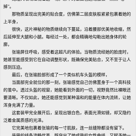
掉”。
那物质呈现出完美的贴合度，仿佛第二层皮肤般紧紧包裹着她的
上半身，
很快，这片神秘的物质继续向下蔓延，沿着腰部优美地收缩，然
后延伸至大腿和小腿。每经过一处，都会精确地勾勒出她身体的轮
廓，
张瑜屏住呼吸，感受着这超凡的体验。当物质流经她的脸庞时，
她甚至能感受到它在自动调整形状，既确保完美贴合，又不至于让人
感到压迫。
最后，在张瑜脸部形成了一个类似机车头盔的模样，
当面部完全就位的那一刻，张瑜感觉自己仿佛置身于一个高科技
的茧中。透过头盔的视窗，她能看到外面的一切，视野竟然比裸眼还
要清晰。不仅如此，她还能感觉到某种温和的能量在体内流转，让她
浑身充满了力量。
这套装甲完全展开后，呈现出银白色，表面光滑如镜，却又隐约
泛着金属质感的光泽。
它完美地包裹着张瑜的每一寸肌肤，连一丝缝隙都没有留下。
装甲的线条流畅优美，既突出了她成熟的女性曲线，又赋予她一