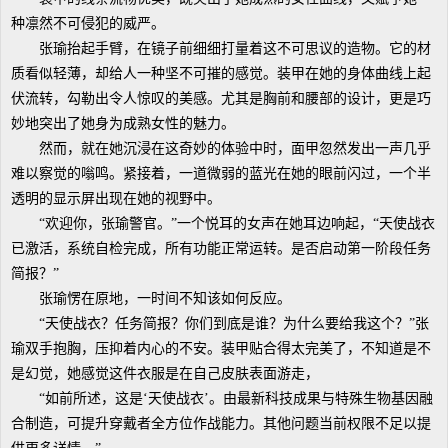
种凛然不可侵犯的威严。
张瑜抬起手臂，在镜子前细细打量着这不可思议的造物。它的材
质看似轻薄，却给人一种坚不可摧的感觉。装甲在她的身体曲线上起
伏流转，勾勒出令人惊叹的美感。尤其是胸前和腰部的设计，更是巧
妙地突出了她身为成熟女性的魅力。
然而，就在她沉浸在这奇妙的体验中时，面甲忽然发出一声几乎
难以察觉的嗡鸣。紧接着，一道微弱的蓝光在她的眼前闪过，一个半
透明的显示屏出现在她的视野中。
“欢迎你，张瑜警官。”一个悦耳的女声在她耳边响起，“天使战衣
已激活，系统自检完成，所有功能正常运转。是否启动第一阶段任务
简报？”
张瑜愣在原地，一时间不知该如何反应。
“天使战衣？任务简报？你们到底是谁？为什么要给我这个？”张
瑜双手抱胸，压抑着内心的不安。装甲贴合得太完美了，不知道是不
是幻觉，她感觉这件衣服是在自己皮肤表面游走，
“如前所述，这是‘天使战衣’。由最新科技成果与特殊生物基因融
合制造，可提升穿戴者全方位作战能力。其他问题当前权限不足以提