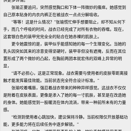
供更多详情。”
张瑜正要追问，突然感觉胸口和下体一阵微妙的瘙痒。她感觉到
自己原本贴身的内衣内裤正在被战衣一点点分解吸收。
“等等！这是什么情况？”张瑜慌忙伸手想要阻止，却不知从何下
手，而几个呼吸的时间，战衣已经完成了对所有衣物的吞噬。现在，
这套银白色的装甲完完全全的贴合在她赤裸的肌肤上。
更令她震惊的是，装甲似乎能感知她的每一个生理变化。当她的
乳头因突如其来的凉意变得坚硬时，装甲非但没有遮掩，反而在其位
置形成了两个微妙的凸起，在胸前两团本就宏伟的双峰上异常的明
显，
“请不必担心，这是正常现象。战衣需要与使用者的皮肤零距离接
触才能发挥最佳效能。当前状态完全符合设计标准。”
张瑜咬着嘴唇，强忍着战衣带来的种种异样感觉。这战衣不仅仅
是附着在皮肤表面，更像是渗入了她的每一寸肌肤，甚至是在改造她
的身体。她能感觉到一股暖流在体内流淌，带来一种前所未有的力量
感。
“检测到使用者心跳加快，建议保持冷静。当前权限仅开放基础功
能，更多能力将在后续任务中逐步解锁。”