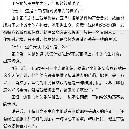
正在她苦思冥想之际，门被轻轻敲响了。
“张姐，这是下午的新闻发布会的稿子。”
由于张瑜原职业就是警察，应聘时各项条件均符合要求，故而也
成为了这个城市的守护者，她形象出众，负责与媒体和公众沟通，发
布警方的新闻和信息，处理公众咨询和投诉，算是一名文职人员，工
作相对轻松。只不过，偶尔她还是会怀念往昔奋战在一线的生活。
“王恒，这个天使计划？是什么？”
张瑜第一次见到这“天使计划”出现在发言稿上，不免心生好奇，
出声问道。
“哦，近几日市民举报一个诈骗组织，据说这个组织要实施的就是
这个天使计划，他们给应聘者提供了极其诱人的待遇，据说月薪百万
以上。当然了，咱们的市民自然认为这是一种诈骗手段，世界上哪有
这么好的事情。没准就给骗出岛，醒来腰子就没了。”
王恒一边耐心地为张瑜解答，一边不忘调侃一下如今这动荡不安
的世道。
说完后，王恒目光不由自主地落在张瑜那绝美动人的脸蛋上，还
有藏在警服下那高耸的胸脯，一时间心生荡漾，难以自持，他连忙慌
张地随意看向四周。