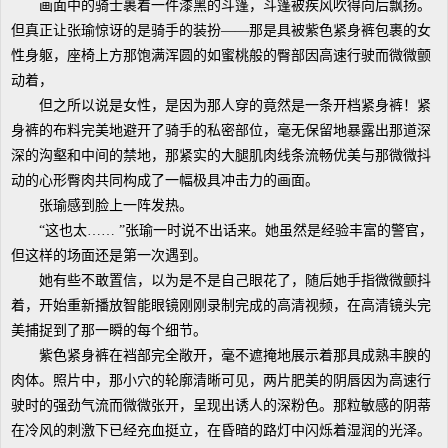
画面中的骑士裹着一件漆黑的斗篷，斗篷被疾风吹得向后飘扬。
但真正让张瑜惊讶的是骑手的装扮——那是具被紫色紧身裤包裹的女
性身躯，座椅上方那饱满浑圆的如蜜桃般的臀部因高速行驶而微微颤
动着，
但之所以说是女性，是因为那人穿的竟然是一条开档紧身裤！紧
身裤的布料完美地避开了骑手的私密部位，毫无保留地暴露出那道深
深的沟壑和中间的禁地，那紧实的大腿肌肉线条流畅优美与那微微抖
动的心形臀肉共同构成了一幅极具冲击力的画面。
张瑜感到脸上一阵发热。
“这也太…… ”张瑜一时说不出话来。她虽然是经验丰富的警官，
但这样的场面还是第一次遇到。
她有些不敢置信，以为是不是自己眼花了，随后她手指微微颤抖
着，开始重新播放智能眼镜刚刚录制完成的高清视频，在高清镜头完
美捕捉到了那一瞬的每个细节。
紫色紧身裤在裆部完全敞开，毫不遮掩地展示着那具成熟丰腴的
肉体。照片中，那小穴的轮廓清晰可见，两片肥美的阴唇因为高速行
驶时的强劲气流而微微张开，呈现出诱人的深粉色。那粒敏感的阴蒂
在冷风的刺激下已经充血挺立，在昏暗的路灯中闪烁着湿润的光泽。