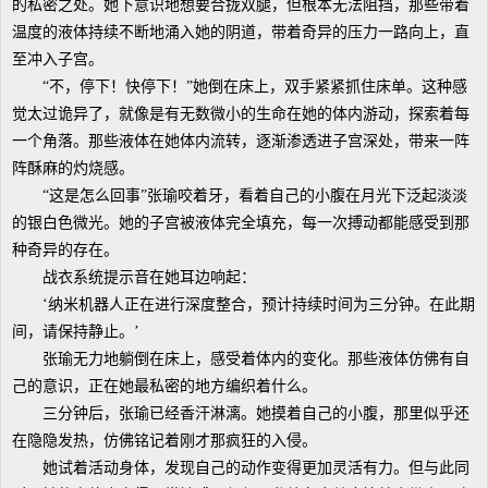
的私密之处。她下意识地想要合拢双腿，但根本无法阻挡，那些带着
温度的液体持续不断地涌入她的阴道，带着奇异的压力一路向上，直
至冲入子宫。
“不，停下！快停下！”她倒在床上，双手紧紧抓住床单。这种感
觉太过诡异了，就像是有无数微小的生命在她的体内游动，探索着每
一个角落。那些液体在她体内流转，逐渐渗透进子宫深处，带来一阵
阵酥麻的灼烧感。
“这是怎么回事”张瑜咬着牙，看着自己的小腹在月光下泛起淡淡
的银白色微光。她的子宫被液体完全填充，每一次搏动都能感受到那
种奇异的存在。
战衣系统提示音在她耳边响起：
‘纳米机器人正在进行深度整合，预计持续时间为三分钟。在此期
间，请保持静止。’
张瑜无力地躺倒在床上，感受着体内的变化。那些液体仿佛有自
己的意识，正在她最私密的地方编织着什么。
三分钟后，张瑜已经香汗淋漓。她摸着自己的小腹，那里似乎还
在隐隐发热，仿佛铭记着刚才那疯狂的入侵。
她试着活动身体，发现自己的动作变得更加灵活有力。但与此同