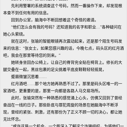
先利用警署的系统调查这个号码，然而一番操作下来，却发现根
本查不到任何有用的信息。
回到办公室，脑海中不断回想着这个奇怪的邀请。
“他们怎么会有我的号码？还知道我的名字和职业…”各种疑问在
她心头萦绕。
就在这时，张瑜的智能眼镜再次震动起来，还是那个陌生号码发
来的信息：“张女士，如果您感兴趣的话，今晚七点，码头区的红月酒
吧，我会在那里等待您的到来。”
她转身坐回办公椅上，让自己的脊背完全贴在椅背上。修长的大
腿交叠在一起，黑丝包裹的足尖挑着平底皮鞋鞋轻轻摇晃，
蹙眉微皱沉思着……
红月酒吧……那个地方她再熟悉不过了。那里是码头区唯一的一
家酒吧，更重要的是，那里一向都是各路人马交易场所。
此时，张瑜突然有一种熟悉的感觉涌上心头，仿佛又回到了曾经
奋战在一线的日子。那些卧底与罪犯周旋的场景在她脑海中不断浮
现，曾经的紧张、刺激，还有那份为了正义不顾一切的决心，都让她
无比怀念。
“或许这是一个机会，一个能深入了解这个诈骗组织，为将他们一