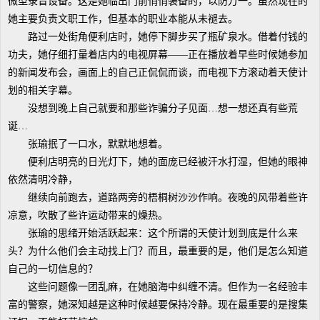
微型录音设备。这是她临出门前悄悄装备的，以防万一。虽然现在的
她主要负责文职工作，但基本的职业本能从未褪去。
路过一处街角便利店时，她停下脚步买了瓶矿泉水。借着付钱的
功夫，她仔细打量着店内的电视屏幕——正在播放着早些时候她参加
的新闻发布会，画面上的自己正侃侃而谈，而电视下方滚动着天使计
划的相关字幕。
没想到晚上自己就要和那些诈骗分子见面…想一想还真有些荒
诞…
张瑜抿了一口水，默默地想着。
便利店明亮的日光灯下，她的面庞已经被汗水打湿，但她的眼神
依然清明冷静，
继续向前跑去，道路两旁的梧桐树沙沙作响。夜晚的风带着些许
凉意，吹散了些许运动带来的燥热。
张瑜的思绪开始活跃起来：这个所谓的天使计划到底是什么来
头？为什么他们会主动找上门？而且，最重要的是，他们是怎么知道
自己的一切信息的？
这些问题像一团乱麻，在她脑海中纠缠不清。但作为一名经验丰
富的警察，她深知越是这种时候越要保持冷静。现在最重要的是搜集