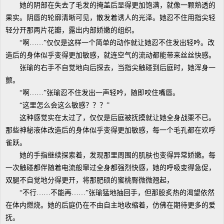
她的阴部在失去了毛发的掩盖后显得更加饱满，就像一颗熟透的
果实。阴唇的轮廓清晰可见，散发着诱人的光泽。她忍不住用指尖轻
轻分开那两片花瓣，露出内部娇嫩的组织。
“啊……”仅仅是这样一个简单的动作就让她忍不住发出轻吟。改
造后的身体似乎变得更加敏感，就连空气的流动都能带来丝丝快感。
张瑜的右手不自觉地向后探去，当指尖触碰到后庭时，她浑身一
颤。
“啊……”张瑜忍不住发出一声轻吟，随即咬住嘴唇。
“这里怎么会这么敏感？？？”
这种感觉实在太过了，仅仅是后庭被抚摸就让她全身战栗不已。
那些神秘液体改造后的身体似乎变得更加敏感，每一个毛孔都在欢呼
雀跃。
她的手指继续探索着，发现那里周围的肌肤也变得异常娇嫩。每
一次触碰都伴随着电流般窜过全身都强烈快感，她的呼吸变得急促，
双腿不自觉地分得更开，将那肥硕的蜜桃臀微微翘起，
“不行……不能再……”张瑜猛地抽回手，但那股炙热的渴望依然
在体内燃烧。她的后庭仍在不由自主地收缩着，仿佛在期待更多的爱
抚。