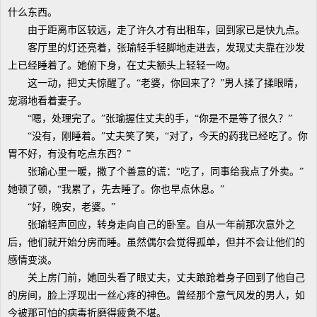
什么东西。
由于距离市区较远，走了许久才有出租车，回到家已是快九点。
客厅里的灯还亮着，张瑜轻手轻脚地走进去，发现丈夫靠在沙发
上已经睡着了。她俯下身，在丈夫额头上轻轻一吻。
这一动，把丈夫惊醒了。“老婆，你回来了？”男人揉了揉眼睛，
宠溺地看着妻子。
“嗯，处理完了。”张瑜握住丈夫的手，“你是不是等了很久？”
“没有，刚睡着。”丈夫笑了笑，“对了，今天的药我已经吃了。你
胃不好，有没有吃点东西？”
张瑜心里一暖，撒了个善意的谎：“吃了，同事给我点了外卖。”
她顿了顿，“我累了，先去睡了。你也早点休息。”
“好，晚安，老婆。”
张瑜轻声回应，转身走向自己的卧室。自从一年前那次意外之
后，他们就开始分房而睡。虽然偶尔会觉得孤单，但并不会让他们的
感情变淡。
关上房门前，她回头看了眼丈夫，丈夫踉跄着身子回到了他自己
的房间，脸上浮现出一丝心疼的神色。曾经那个意气风发的男人，如
今被那可怕的病毒折磨得疲惫不堪。