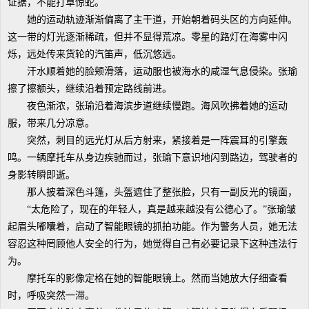
证据，不能打草惊蛇。
她的运动轨迹渐渐偏离了主干道，开始朝着码头区的方向延伸。
这一带的灯光逐渐稀疏，但并不显得荒凉。零星的路灯在海雾中闪
烁，远处传来货轮的汽笛声，低沉悠远。
汗水顺着她的脸颊滑落，运动服也被海水的咸湿气息侵染。张瑜
擦了擦额头，继续沿着预定路线前进。
夜色渐浓，张瑜沿着海滨步道继续慢跑。海风吹拂着她的运动
服，带来几分凉意。
突然，刺目的远光灯从后方射来，紧接着是一阵震耳的引擎轰
鸣。一辆摩托车从身边疾驰而过，张瑜下意识地闪到路边，驾驶者的
身影转瞬即逝。
那人披着深色斗篷，头盔遮住了整张脸，只有一副反光的镜面，
“太危险了，现在的年轻人，真是越来越没有公德心了。”张瑜皱
起眉头嘟囔着，启动了智能眼镜的抓拍功能。作为警务人员，她无法
容忍这种罔顾他人安全的行为，她觉得自己有必要记录下这种违法行
为。
摩托车的影像定格在她的智能眼镜上。然而当她放大仔细查看
时，呼吸突然一滞。