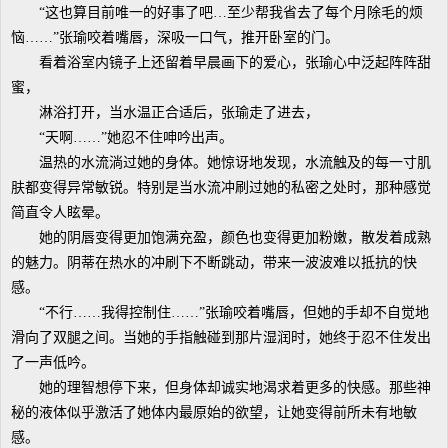
“这也算目前唯一的好事了吧…至少帮我省去了每个月除毛的烦
恼……”张瑜咬着嘴唇，深吸一口气，推开卧室的门。
看着浴室内镜子上还留着早晨画下的爱心，张瑜心中泛起阵阵甜
蜜，
淋浴打开，当水温正合适后，张瑜走了进去，
“天啊……”她忍不住呻吟出声。
温热的水流淌过她的身体。她惊讶地发现，水流触及的每一寸肌
肤都变得异常敏锐。特别是当水流冲刷过她的私密之处时，那种感觉
简直令人眩晕。
她的阴唇变得更加饱满充盈，颜色也变得更加粉嫩，散发着成熟
的魅力。阴蒂在热水的冲刷下不断跳动，带来一波波难以抵抗的快
感。
“不行……我得控制住……”张瑜咬着嘴唇，但她的手却不自觉地
滑向了双腿之间。当她的手指触碰到那片湿润时，她终于忍不住发出
了一声低吟。
她的理智想停下来，但身体却诚实地渴求着更多的快感。那些神
秘的液体似乎激活了她体内最原始的欲望，让她变得前所未有地敏
感。