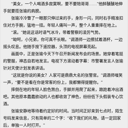
“美女，一个人喝酒多寂寞啊，要不要陪哥哥……”他醉醺醺地伸
手就要揽张瑜的肩膀。
张瑜冷冷瞥了一眼那只伸过来的手，身形一闪，同时右手精准扣
住对方手腕，猛地一扭。年轻人痛叫一声，整个人重重摔在地上。
“滚。”她说这话时语气冰冷，带着警察的凌厉气势。
“呦呵，小兄弟，你可真不长眼。”调酒师一边擦拭着酒杯，一边
摇头叹息。他随手按下遥控器，头顶的电视屏幕亮起。
画面中，正是张瑜今天下午召开新闻发布会的场景。她穿着笔挺
的警服，神态自若地发言。电视下方滚动着字幕：市警署发言人张瑜
针对天使计划发表讲话。
“这就是你说的美女？人家可是鼎鼎大名的张警官。”调酒师嗤笑
一声，“要不是看在你是常客的份上，我都懒得提醒你。”
摔倒在地的年轻人脸色煞白，手脚并用爬了起来，踉跄着冲出酒
吧。其他原本蠢蠢欲动的人也都收敛了神色，纷纷低下头假装专心饮
酒。
张瑜安静地等待着约定好的时间。当时间正好来到七点时，陌生
号码发来信息，只有简单的二个字：“收下我们的礼物，请一定回家
后，单独一人时打开。”