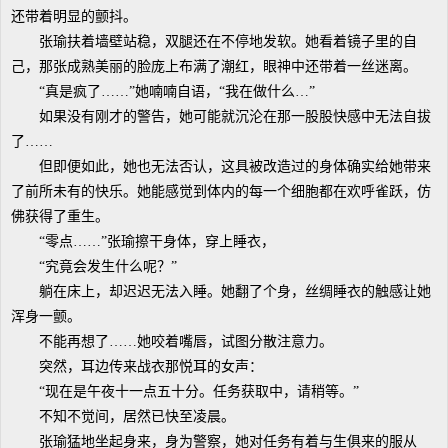
还带着明显的颤抖。
张瑜扶着墙壁站稳，双腿还在不停地发软。她看着镜子里的自
己，那张成熟美丽的脸庞上布满了潮红，眼神中还带着一丝迷离。
“真是疯了……”她喃喃自语，“我在做什么…”
如果没有刚才的警告，她可能就沉沦在那一股股快感中无法自拔
了……
但即便如此，她也无法否认，这具被改造过的身体确实给她带来
了前所未有的快乐。她能感觉到体内的每一个细胞都在欢呼雀跃，仿
佛获得了重生。
“零点……”张瑜擦干身体，穿上睡衣，
“究竟会发生什么呢？”
躺在床上，却迟迟无法入睡。她翻了个身，丝绸睡衣的触感让她
浑身一颤。
不能再想了……她咬着嘴唇，试图分散注意力。
突然，耳边传来战衣那悦耳的女声：
“现在是午夜十一点五十分。任务获取中，请稍等。”
不知不觉间，居然已快至凌晨。
张瑜猛地坐起身来，身为警察，她对任务有着与生俱来的服从