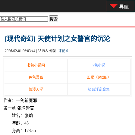
导航
你的位置：
首页
>
都市激情
[现代奇幻] 天使计划之女警官的沉沦
2026-02-01 06:03:44 |
8519人围观 |
评论:
0
书包小说网
7色小说
色色漫画
囚爱（民国H）
禁漫天堂
极品淫乱合集
作者：一剑斩魔邪
第一章 张瑜警官
姓名：张瑜
年龄：43
身高：178cm