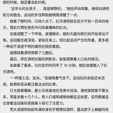
想的时候，她还要去赴约呢。
“这年头的女孩子……真是够野的。 ”她低声咕哝着，继续向酒吧
街方向跑去。运动的步伐帮助她稍微清醒了一点，
她看了眼时间，已经六点了。红月酒吧就在前方不到一百米的地
方，霓虹灯牌在夜色中闪烁着暧昧的红光。
张瑜调整了一下呼吸，放慢脚步。她的大腿内侧已经开始渗出汗
珠，运动服也被浸湿，紧贴在身上。但比起运动产生的热量，更多是
一种说不清道不明的燥热在困扰着她。
她围绕着酒吧观察了几圈后，
最后，停在酒吧对面的阴影处，偷偷观察着入口处的情况。
张瑜看了看表，比约定的时间早了 30 分钟。随后他便踏入了红
月酒吧。
“一杯威士忌，加冰。”张瑜喘着气坐下，运动后的余韵还未消
退，脸颊和耳朵都泛着淡淡的红晕。
灯光昏黄暧昧，爵士乐轻柔地在背景中流淌，酒吧里顾客不算太
多，零星坐着十几个人。男人们或明或暗地朝这边张望，显然都被这
位穿着运动装的高挑美人吸引了注意力。
秃头调酒师抬起布满纹身的手臂擦拭酒杯，露出脖子上蜿蜒的玫