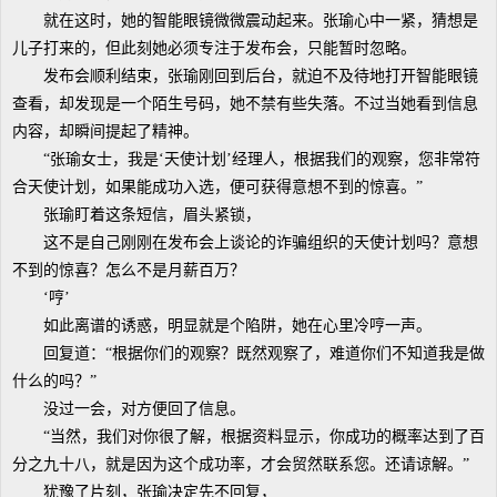
就在这时，她的智能眼镜微微震动起来。张瑜心中一紧，猜想是
儿子打来的，但此刻她必须专注于发布会，只能暂时忽略。
发布会顺利结束，张瑜刚回到后台，就迫不及待地打开智能眼镜
查看，却发现是一个陌生号码，她不禁有些失落。不过当她看到信息
内容，却瞬间提起了精神。
“张瑜女士，我是‘天使计划’经理人，根据我们的观察，您非常符
合天使计划，如果能成功入选，便可获得意想不到的惊喜。”
张瑜盯着这条短信，眉头紧锁，
这不是自己刚刚在发布会上谈论的诈骗组织的天使计划吗？意想
不到的惊喜？怎么不是月薪百万？
‘哼’
如此离谱的诱惑，明显就是个陷阱，她在心里冷哼一声。
回复道：“根据你们的观察？既然观察了，难道你们不知道我是做
什么的吗？”
没过一会，对方便回了信息。
“当然，我们对你很了解，根据资料显示，你成功的概率达到了百
分之九十八，就是因为这个成功率，才会贸然联系您。还请谅解。”
犹豫了片刻，张瑜决定先不回复，