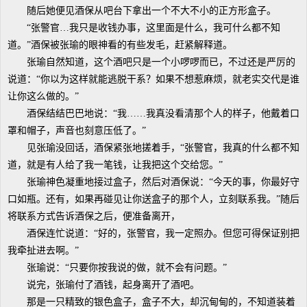
随后她便见酒保从吧台下拿出一个不大不小的正方形盒子。
“张警官…我只是收钱办事，这里面是什么，我可什么都不知
道。”酒保被张瑜的眼神看的有些发毛，赶紧解释道。
张瑜自然知道，这个酒吧只是一个小啰啰而已，不过还是严厉的
说道：“你以为这样就能逃脱干系？如果不想惹麻烦，就老实交代是谁
让你这么做的。”
酒保结结巴巴地说：“我……我真没看清那个人的样子，他戴着口
罩和帽子，声音也刻意压低了。”
见张瑜没回话，酒保紧张地搓着手，“张警官，我真的什么都不知
道，就是有人给了我一笔钱，让我把这个交给您。”
张瑜神色凝重地接过盒子，然后对酒保说：“今天的事，你最好守
口如瓶。还有，如果再碰见让你送盒子的那个人，立刻联系我。”随后
将联系方式告诉酒保之后，便准备离开，
酒保连忙说道：“好的，张警官，我一定照办。但您可得保证别把
我牵扯进去啊。”
张瑜说：“只要你按我说的做，就不会有问题。”
说完，张瑜付了酒钱，起身离开了酒吧。
那是一只精致的银色盒子，盒子不大，却沉甸甸的，不知道装着