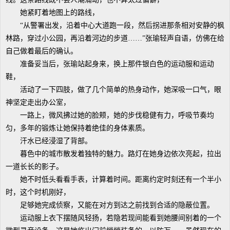
她紧盯着地图上的路线，
“从警署出发，沿着中心大道跑一段，然后拐进那条相对安静的枫
林路，穿过小公园，再沿着河边的步道……”张瑜轻声自语，仿佛在给
自己做着最后的确认。
准备妥当后，张瑜站起身来，换上那件银白色的运动服和运动
鞋，
活动了一下四肢，做了几个简单的热身动作，她深吸一口气，眼
神坚定走出办公室，
一路上，微风拂过她的脸颊，她的步伐稳健有力，呼吸节奏均
匀，多年的锻炼让她保持着绝佳的身体素质。
汗水已经浸湿了背部。
暮色中的城市散发着独特的魅力。路灯在她身边依次亮起，拉出
一道长长的影子。
她不时低头看看手表，计算着时间。距离约定时刻还有一个半小
时，这个时机刚好，
足够她完成侦察，又能在对方到达之前找到合适的隐蔽位置。
运动服上衣下摆随风轻扬，若隐若现间能看到她腰间别着的一个