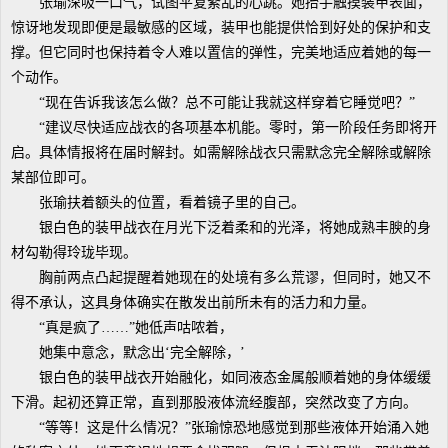
张瑜深吸一口气，试图平复紊乱的心跳。她抬手触摸装甲表面，
惊讶地发现即便是最敏感的区域，装甲也能提供恰到好处的保护和支
撑。但它同时也保持着令人难以置信的弹性，完美地适应着她的每一
个动作。
“现在告诉我该怎么做？总不可能让我就这样穿着它睡觉吧？”
“建议尽快适应战衣的各项基本机能。零时，第一阶段任务即将开
启。具体情报将在届时解封。如需解除战衣只需默念完全解除或解除
某部位即可。
张瑜扶着额头的位置，看着镜子里的自己。
银白色的装甲战衣在月光下泛着柔和的光泽，将她成熟丰腴的身
材勾勒得玲珑毕现。
胸前两点凸起提醒着她现在的处境有多么荒谬，但同时，她又不
得不承认，这具身体确实在散发出前所未有的活力和力量。
“真是疯了……”她低声咕哝着，
她集中意念，默念出‘完全解除，’
银白色的装甲战衣开始融化，如同液态金属般顺着她的身体缓缓
下滑。起初还算正常，直到那股液体流经腹部，突然改变了方向。
“等等！这是什么情况？”张瑜惊恐地感觉到那些液体开始涌入她