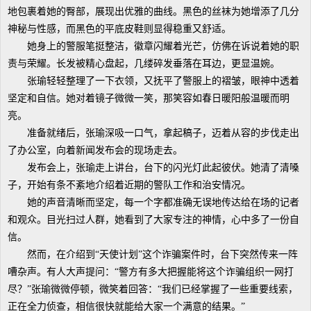
地包裹着她的臀部，展现出优雅的曲线。黑色的丝袜为她增添了几分
神秘与性感，而黑色的平底皮鞋则显得稳重又舒适。
她身上的警服笔挺整洁，徽章闪耀着光芒，仿佛在诉说着她的职
责与荣耀。长发被精心盘起，几缕碎发垂落在耳边，更显温婉。
张瑜轻轻整理了一下衣领，又抚平了警服上的褶皱，眼神中透着
坚定和自信。她对着镜子微微一笑，那笑容如春日暖阳般温暖而明
亮。
准备就绪后，张瑜深吸一口气，拿起稿子，迈着从容的步伐走出
了办公室，向着新闻发布会的现场走去。
发布会上，张瑜走上讲台，台下的闪光灯此起彼伏。她清了清嗓
子，开始有条不紊地介绍着近期的警队工作和治安情况。
她的声音清晰而坚定，每一个字都准确无误地传达给在场的记者
和观众。目光扫过人群，她看到了大家专注的神情，心中多了一份自
信。
然而，在介绍到“天使计划”这个诈骗案件时，台下突然传来一阵
嘈杂声。有人大声提问：“警方有多大把握能将这个诈骗组织一网打
尽？”张瑜微微停顿，微笑着回答：“我们已经掌握了一些重要线索，
正在全力侦查，相信很快就能给大家一个满意的结果。”