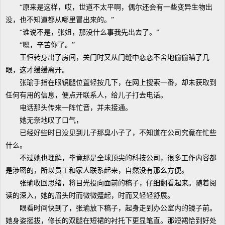
“原来是这样，哎，世道不太平啊，偶尔还会有一些变异生物出
没，也不知道都从哪里冒出来的。”
“谁说不是，张姐，那没什么事我先出去了。”
“嗯，辛苦你了。”
王恒转身出了房间，关门时又从门缝中恋恋不舍地偷偷瞄了几
眼，这才缓缓离开。
张瑜手指在眼镜腿位置轻按几下，在网上搜索一番，却未获取到
任何有用的信息，便点开联系人，给儿子打去电话。
电话那头传来一阵忙音，并未接通。
她无奈地叹了口气，
已经好些时日没见到儿子那臭小子了，不知道在公司究竟在忙些
什么。
不过她也理解，毕竟那是全球顶尖的科技公司，很多工作内容都
是涉密的，所以员工和家人联系起来，自然没有那么方便。
张瑜收回思绪，将目光投向面前的稿子，仔细翻看起来。随着阅
读的深入，她的眉头时而微微蹙起，时而又轻轻舒展。
眼看时间快到了，张瑜放下稿子，起身走到办公室内的镜子前。
她身姿挺拔，修长的双腿在短裙的衬托下更显笔直。那短裙恰到好处