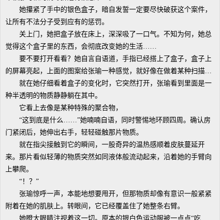
她攥紧了手中的银色盒子，暗自发誓一定要尽快破获这个案件，
让所有不法分子受到应有的惩罚。
关上门，她把盒子放在床上，深深吸了一口气。不知为何，她总
觉得这个盒子里的东西，会彻底改变她的生活……
要不要打开看看？她自言自语道，手指已经搭上了盒子，盒子上
的屏幕亮起，上面的图案给张瑜一种感觉，就好像在做着某种扫描…
就在她仔细看着盒子的变化时，它突然打开，张瑜看到里面是一
种半透明的物质静静躺在其中。
它看上去像是某种特殊的聚合物，
“这到底是什么……”她喃喃自语，同时警惕地环顾四周。确认房
门紧闭后，她伸出右手，轻轻碰触那片物质。
就在指尖接触到它的瞬间，一股奇异的温热感顺着皮肤蔓延开
来。那片看似轻薄的物质突然如同液体般流动起来，沿着她的手臂向
上攀爬。
“！？”
张瑜惊呼一声，本能地想要甩开，但那物质却像有意识一般紧紧
附着在她的肌肤上。转眼间，它已经覆盖住了她整条右臂。
她瞪大眼睛注视着这一切。原本的银白色运动服被一点点“吃