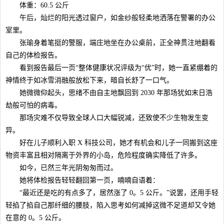
体重：60.5 公斤
午后，灿烂的阳光透过窗户，如金纱般轻柔地洒落在警署的办公
室里。
张瑜身着笔挺的警服，端庄地坐在办公桌前，正全神贯注地翻看
自己的体检报告。
看到报告最后一页“整体健康状况评级为“优”时，她一直紧绷着的
神情终于如冰雪消融般放松下来，暗自长舒了一口气。
她微微仰起头，思绪不由自主地飘回到 2030 年那场犹如末日浩
劫般可怕的病毒。
那场灾难不仅导致全球人口大幅锐减，还致使不少生物发生变
异。
好在儿子顺利入职 X 科技公司，她才有机会和儿子一同搬到这座
物资丰富且相对隔离于外界的小岛，危险程度确实降低了许多。
如今，已然三年光阴匆匆而过。
她将体检报告轻轻翻回第一页，喃喃自语着：
“最近还是吃的有点多了，居然涨了 0。5 公斤。”说罢，还用手轻
轻掐了掐自己那纤细的腰肢，陷入思考如何减掉这微不足道却又令她
在意的 0。5 公斤。