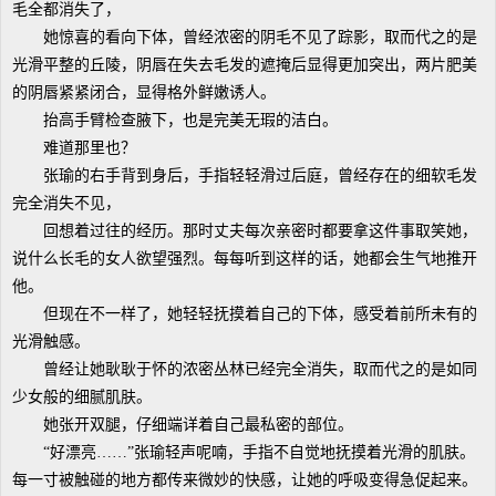
毛全都消失了，
她惊喜的看向下体，曾经浓密的阴毛不见了踪影，取而代之的是
光滑平整的丘陵，阴唇在失去毛发的遮掩后显得更加突出，两片肥美
的阴唇紧紧闭合，显得格外鲜嫩诱人。
抬高手臂检查腋下，也是完美无瑕的洁白。
难道那里也？
张瑜的右手背到身后，手指轻轻滑过后庭，曾经存在的细软毛发
完全消失不见，
回想着过往的经历。那时丈夫每次亲密时都要拿这件事取笑她，
说什么长毛的女人欲望强烈。每每听到这样的话，她都会生气地推开
他。
但现在不一样了，她轻轻抚摸着自己的下体，感受着前所未有的
光滑触感。
曾经让她耿耿于怀的浓密丛林已经完全消失，取而代之的是如同
少女般的细腻肌肤。
她张开双腿，仔细端详着自己最私密的部位。
“好漂亮……”张瑜轻声呢喃，手指不自觉地抚摸着光滑的肌肤。
每一寸被触碰的地方都传来微妙的快感，让她的呼吸变得急促起来。