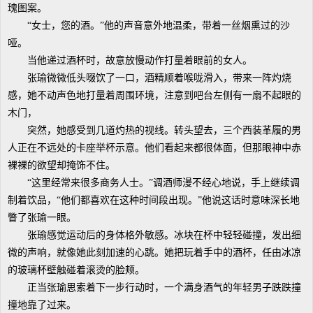
瑰图案。
“女士，您的酒。”他的声音意外地温柔，带着一丝烟熏过的沙
哑。
当他递过酒杯时，故意放慢动作打量着眼前的女人。
张瑜微微低头啜饮了一口，酒精顺着喉咙滑入，带来一阵灼烧
感，她不动声色地打量着周围环境，注意到吧台左侧有一扇不起眼的
木门，
突然，她感受到几道灼热的视线。转头望去，三个西装革履的男
人正在不远处的卡座举杯示意。他们看起来都很体面，但那眼神中赤
裸裸的欲望却掩饰不住。
“这里经常来很多商务人士。”调酒师漫不经心地说，手上继续调
制着饮品，“他们都喜欢在这种时间段出现。”他说这话时意味深长地
瞥了张瑜一眼。
张瑜感觉运动后的身体格外敏感。冰块在杯中轻轻碰撞，发出细
微的声响，就像她此刻加速的心跳。她把玩着手中的酒杯，任由冰凉
的玻璃杯壁触碰着滚烫的脸颊。
正当张瑜思索着下一步行动时，一个满身酒气的年轻男子跌跌撞
撞地靠了过来。