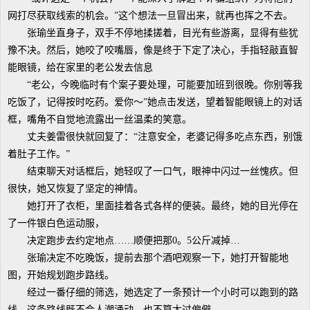
网打尽获取线索的机会。”这个想法一旦冒出来，就再也挥之不去。
张瑜坐直身子，双手不停地揉搓着，目光有些游离，显得有些犹
豫不决。然后，她咬了咬嘴唇，像是终于下定了决心，手指轻敲直智
能眼镜，给在家里的老公发去信息
“老公，今晚临时有个案子要处理，可能要加班到很晚。你别等我
吃饭了，记得按时吃药。爱你～”她点击发送，望着智能眼镜上的对话
框，嘴角不自觉地流露出一丝温柔的笑意。
丈夫姜雷很快就回复了：“注意安全，老婆记得多吃点东西，别饿
着肚子工作。”
结束聊天对话框后，她轻叹了一口气，眼神中闪过一丝愧疚。但
很快，她又恢复了坚定的神情。
她打开了衣柜，里面挂着各式各样的便装。最终，她的目光停在
了一件银白色运动服，
决定跑步去约定地点……顺便把那0。5公斤减掉…
张瑜决定不吃晚饭，提前去那个酒吧观察一下，她打开智能地
图，开始规划跑步路线。
经过一番仔细的筛选，她选定了一条预计一个小时可以跑到的路
线。这条路线既不会人潮涌动，也不算太过偏僻，