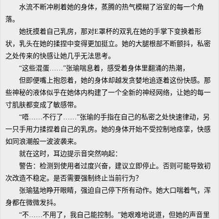
水流不断冲刷着她的身体，蒸腾的热气模糊了浴室的每一个角
落。
她抚摸着自己乳房，那对E罩杯的双乳在她的手掌下变换着形
状，乳头在她的揉捏中变得更加挺立。她的大腿根部不断颤抖，私密
之处传来的快感让她几乎无法思考。
“这些混蛋……”张瑜喘息着，感受着身体里翻涌的热潮，
但即便嘴上抱怨着，她的身体却越发贪婪地追逐着这份快感。那
些神秘的液体似乎在她体内构建了一个全新的神经网络，让她的每一
寸肌肤都变成了敏感带。
“唔……不行了……”张瑜的手指在自己的私密之处快速律动，另
一只手用力揉捏着自己的乳房。她的身体开始不受控制地痉挛，快感
如同浪潮般一波波袭来。
就在这时，耳边提示音突然响起：
警告：检测到使用者过度兴奋，建议立即停止。否则可能导致初
次改造不稳定。是否需要强制终止当前行为？
张瑜猛地睁开眼睛，强迫自己停下所有动作。她大口喘着气，浑
身都在微微发抖。
“不……不用了，我自己能控制。”她艰难地说道，但她的声音里