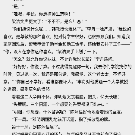
“是。”
“哇哦，学长，你想搞师生恋啊！”
梁浩笑声更大了：“不不不，是忘年恋！”
“你们胡说什么呢……韩教授快退休了。”李舟一脸严肃，“我说的
喜欢，是尊敬的那种喜欢。她对待学生很好，也很照顾我们。知道我
家庭困难后，帮我申请了助学金和勤工俭学，还给我安排了工作——”
“停，没人在意你这种喜欢。”梁浩双手比划了一下。
“怎么？就允许你说妹妹，不允许我说长辈？”李舟质问。
“好好好，你说了算。不过我得提醒你一句，我去你们学院找你的
时候，见过她一次，我还是那句话，我感觉，这个老太太，不怀好
意。” “你自己不学好，看谁都像坏人。”李舟对他质疑一个大学教授
的道德，感到莫名的愤怒。
看着这二人争辩不休，邓明烟哭丧着脸，抱头，仰天长啸：
“失策啊。三个问题，一个想要的答案都没问出来。”
“明烟，你想要，什么答案呢？”陈沐语好奇地看着她的室友。
“下一局。”邓明烟慌乱地错开话题，指了指散乱的牌。
第十一局，是陈沐语赢了。
经过唱歌和问真心话的环节，气氛好像又从开放转向了保守。