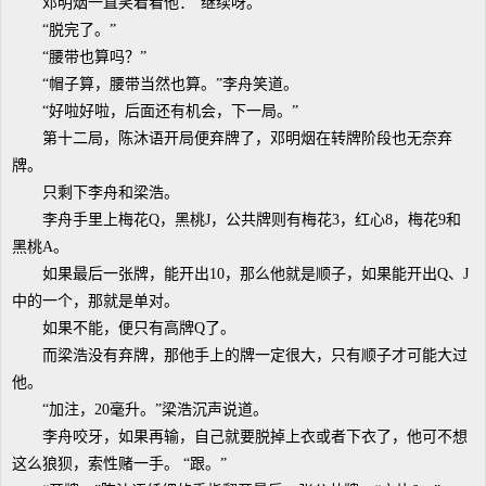
邓明烟一直笑着看他：“继续呀。”
“脱完了。”
“腰带也算吗？”
“帽子算，腰带当然也算。”李舟笑道。
“好啦好啦，后面还有机会，下一局。”
第十二局，陈沐语开局便弃牌了，邓明烟在转牌阶段也无奈弃
牌。
只剩下李舟和梁浩。
李舟手里上梅花Q，黑桃J，公共牌则有梅花3，红心8，梅花9和
黑桃A。
如果最后一张牌，能开出10，那么他就是顺子，如果能开出Q、J
中的一个，那就是单对。
如果不能，便只有高牌Q了。
而梁浩没有弃牌，那他手上的牌一定很大，只有顺子才可能大过
他。
“加注，20毫升。”梁浩沉声说道。
李舟咬牙，如果再输，自己就要脱掉上衣或者下衣了，他可不想
这么狼狈，索性赌一手。 “跟。”