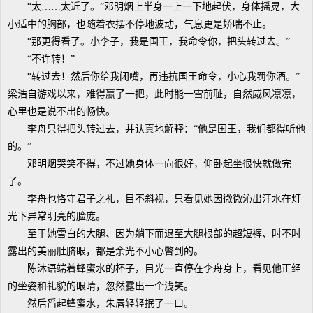
“太……太近了。”邓明烟上半身一上一下地起伏，身体摇晃，大
小适中的胸部，也随着衣摆不停地波动，气息更是娇喘不止。
“那更得看了。小李子，我是国王，我命令你，把头转过去。”
“不许转！”
“转过去！然后你给我闭嘴，再违抗国王命令，小心我罚你酒。”
梁浩自游戏以来，难得赢了一把，此时能一雪前耻，自然威风凛凛，
心里也是说不出的畅快。
李舟只得把头转过去，并认真地解释：“他是国王，我们都得听他
的。”
邓明烟哭笑不得，不过她身体一向很好，仰卧起坐很快就做完
了。
李舟也恪守君子之礼，目不斜视，只看见她因微微沁出汗水在灯
光下异常明亮的脸庞。
至于她雪白的大腿、因为躺下而退至大腿根部的超短裤、时不时
露出的美丽肚脐眼，都是余光不小心瞥到的。
陈沐语端着蜂蜜水的杯子，目光一直停在李舟身上，看见他正经
的坐姿和礼貌的眼睛，忽然露出一个浅笑。
然后舀起蜂蜜水，朱唇轻轻抿了一口。