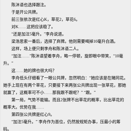
陈沐语也选择跟注。
于是开公共牌。
前三张依次是红心K，草花2，草花6。
对K……这把应该稳了。
“还是加注5毫升。”李舟说道。
梁浩思索一番后，选择了弃牌。他则需要喝掉10毫升白酒。
这样，场上便只剩李舟和陈沐语二人。
“加注……”陈沐语望着李舟，略一停顿，旋即眼中带笑，“10毫
升。”
这……她的牌也很大吗？
李舟低头仔细看了一眼公共牌，忽然明白：“她应该是在赌同花。
她手上现在有两个草花，只要接下来两张公共牌出现一张草花，那她
就赢了，这概率可不小……那我跟不跟呢？” “跟。”
第一局，气势不能输。而且2张牌不出草花的概率，比出草花的
概率大。优势在我……
第四张公共牌是红心9。
“加注5毫升。” 李舟作为首位，仍然按规矩办事，压最小的筹
码。