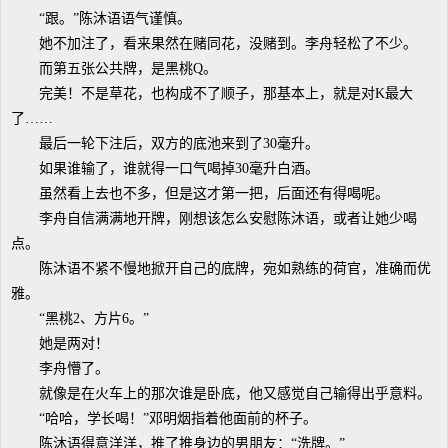
“跟。”陈沐语语气谨慎。
她不加注了，看来果然在赌同花，没赌到。李舟轻松了不少。
而第五张公共牌，是黑桃Q。
完美！不是草花，也构成不了顺子，那基本上，就是对K最大
了……
最后一轮下注后，双方的底池来到了30毫升。
如果谁输了，谁就得一口气喝掉30毫升白酒。
虽然看上去也不多，但是这才第一把，后面还有得喝呢。
李舟自信满满地开牌，刚想该怎么安慰陈沐语，或者让她少喝
点。
陈沐语不紧不慢地掀开自己的底牌，宛如熟练的荷官，准确而优
雅。
“黑桃2、方片6。”
她是两对！
李舟懵了。
就像是在火车上的那次谁是卧底，他又感觉自己输得出乎意料。
“哈哈，学长喝！”邓明烟指着他面前的杯子。
陈沐语得意洋洋，推了推身边的男朋友：“洗牌。”