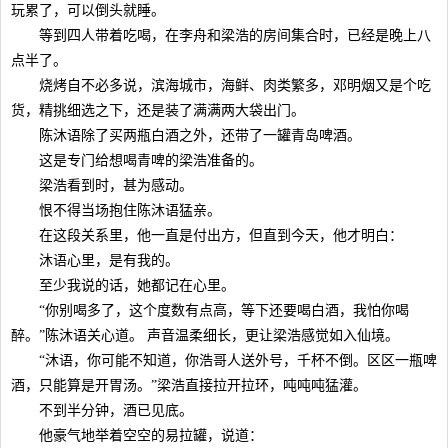
玩累了，可以倒头就睡。
等到四人带着吃喝，在李舟和梁浩的房间集合时，已经是晚上八
点半了。
烧烤自不必多说，滨海城市，海鲜、肉类繁多，邓明烟又是个吃
货，精挑细选之下，还是装了满满两大袋出门。
陈沐语除了买两瓶白酒之外，还带了一罐青岛啤酒。
这是专门给想喝青啤的梁浩准备的。
梁浩看到时，甚为感动。
恨不得当场抱住陈沐语猛亲。
在这段关系里，他一直是付出方，但直到今天，他才明白：
沐语心里，是有我的。
至少我说的话，她都记在心里。
“你别喝多了，这个度数有点高，等下还要喝白酒，我怕你喝
醉。”陈沐语关心道。 声音温柔细长，更让梁浩感觉如入仙境。
“沐语，你可能不知道，你浩哥人送外号，千杯不倒。区区一瓶啤
酒，只能算是开胃汤。”梁浩直接拉开拉环，吨吨吨猛灌。
不到半分钟，酒已见底。
他豪气地举着空空的易拉罐，说道：