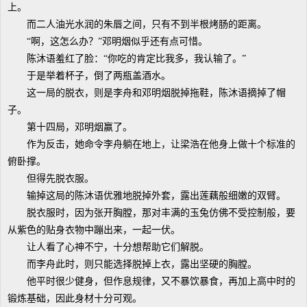
上。
而二人油光水润的朱唇之间，只有不到半根烤肠的距离。
“啊，这怎么办？”邓明烟似乎还有点可惜。
陈沐语羞红了脸：“你吃的肯定比我多，我认输了。”
于是举着杯子，倒了两瓶盖酒水。
这一局的脱衣，则是李舟和邓明烟脱掉拖鞋，陈沐语摘掉了帽
子。
第十四局，邓明烟赢了。
作为反击，她命令李舟躺在地上，让梁浩在他身上做十个标准的
俯卧撑。
但得先脱衣服。
输掉这局的陈沐语优雅地脱掉外套，露出莲藕般细嫩的双臂。
脱衣服时，因为张开胸膛，那对丰满的玉兔仿佛不受控制般，要
从紫色的贴身衣物中蹦出来，一起一伏。
让人看了心神不宁，十分想帮助它们解脱。
而李舟此时，则只能选择脱掉上衣，露出坚硬的胸膛。
他平时很少健身，但作息规律，又不暴饮暴食，再加上高中时的
锻炼基础，因此身材十分可观。