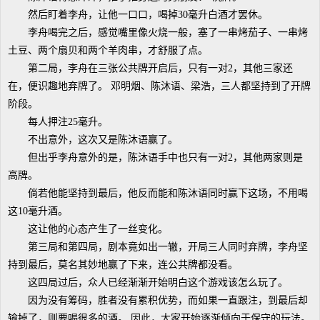
然后盯着李舟，让他一口口，喝掉30毫升白酒才罢休。
李舟喝完之后，感觉嘴里像火烧一般，塞了一串烤茄子、一串烤
土豆、两个扇贝和两个羊肉串，才舒服了点。
第二局，李舟在三张公共牌开启后，只有一对2，其他三家还
在，便识趣地弃牌了。 邓明烟、陈沐语、梁浩，三人都坚持到了开牌
阶段。
每人押注25毫升。
不出意外，这次又是陈沐语赢了。
但出乎李舟意外的是，陈沐语手中也只有一对2，其他两家则是
高牌。
倘若他能坚持到最后，他反而能和陈沐语同时赢下这场，不用喝
这10毫升酒。
这让他的心态产生了一丝变化。
第三局和第四局，剧本竟如出一辙，开局三人同时弃牌，李舟坚
持到最后，莫名其妙地赢了下来，连公共牌都没看。
这四局过后，众人已经渐渐开始明白这个游戏该怎么玩了。
因为没有筹码，胜者没有累积优势，而如果一直跟注，到最后却
输掉了，则要喝很多的酒。 因此，大家开始逐渐倾向于保守的玩法。