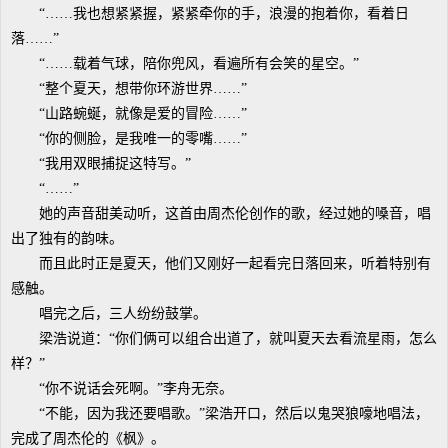
“……我也想紧紧握，紧紧牵你的手，浪漫的抱着你，看着日
落……”
“……载着气球，陪你兜风，看遍所有会笑的星空。”
“整个夏天，想带你环游世界……”
“山路蜿蜒，就像是爱的冒险……”
“你的侧脸，是我唯一的零嘴……”
“我用双眼捕捉这特写。”
“……”
她的声音甜美动听，这首由周杰伦创作的歌，经过她的嗓音，唱
出了独有的韵味。
而且此时正是夏天，他们又刚好一起看完日落回来，听着特别有
感触。
唱完之后，三人纷纷鼓掌。
梁浩说道：“你们俩可以组合出道了，就叫夏天去看流星雨，怎么
样？”
“你不说话会死啊。”李舟无奈。
“不能，因为我还要唱歌。”梁浩开口，然后以鬼哭狼嚎地唱法，
完成了周杰伦的《枫》。