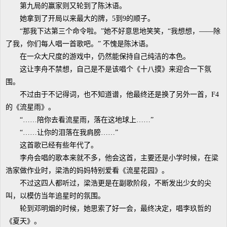
第九局的赢家则又轮到了陈沐语。
她拿到了开局以来最大的牌，5到9的顺子。
“那我下达第三个命令啦。”她不好意思地笑笑，“我想想，——除
了我，你们每人唱一首歌吧。” 不愧是陈沐语。
在一众大尺度的游戏中，仍然能保持自己纯洁的本色。
这让李舟不禁想，自己是不是该唱个《十八摸》来迎合一下氛
围。
不过由于不记得词，也不知道谱，他最终还是换了另外一首，F4
的《流星雨》。
“……陪你去看流星雨，落在这地球上……”
“……让你的泪落在我肩膀……”
这首歌已经有些年代了。
李舟会唱的歌本来就不多，他会这首，主要还是小学时候，在梁
浩家做作业时，梁浩的妈妈特别爱看《流星花园》。
不过这四人都听过，梁浩更是在副歌阶段，不断发出少女的尖
叫，以模仿当年追星时的氛围。
轮到邓明烟的时候，她思索了好一会，最终决定，唱李玖哲的
《夏天》。