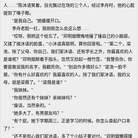
人……”陈沐语笑着，目光飘过在场的三个人，经过李舟时，他的心脏
提到了嗓子眼。
“是我自己。”她缓缓开口。
李舟老脸一红，我刚刚怎么会这么想……
“哎呀，倒把这个给忘了。”邓明烟懊悔地锤了锤自己的小脑袋，
又揉了揉沐语的脸蛋，“小沐语真聪明，算你回答啦。” “第二个，梁
浩，除了父母、你自己、我们家沐语、还有学长之外，你最喜欢的人
是谁呢？”邓明烟掰着手指头，忽然又捡起一根竹签，“我警告你，你
要是敢说我的名字，我戳死你。” “别自作多情好么？”梁浩一脸不
屑，“你有什么好喜欢的？我最喜欢的人，除了我们家沐语，我的父
母，就是梁薇了。” “梁薇是谁？”
“我妹妹。”
“你居然还有个妹妹？亲妹妹吗？”
“废话，当然亲的。”
“她多大了，有男朋友吗？”
“有个屁，她下学期高三，正是学习的时候。你怎么查起户口本
了？”
“还不是担心我们家沐语，多了个小姑子要对付。”邓明烟懒得理