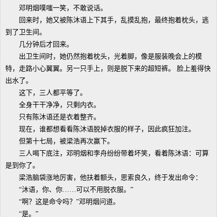
邓明烟噗嗤一笑，不敢说话。
回来时，她又被陈沐语上下其手，乱摸乱抱，最终抱着枕头，逃
到了卫生间。
几分钟后才回来。
出卫生间时，她仍然抱着枕头，光着脚，像是服装晚会上的模
特，走路小心翼翼。另一只手上，则是脱下来的超短裤。 脸上羞得快
出水了。
这下，三人都平等了。
全身干干净净，只剩内衣。
只有陈沐语还是衣着整齐。
现在，谁都想看看陈沐语脱掉衣服的样子，因此疯狂加注。
但第十七局，被梁浩再次赢下。
三人喝下底注，邓明烟和李舟纷纷带着坏笑，看着陈沐语：可算
是到你了。
梁浩脑袋涨地厉害，他扶着额头，思索良久，终于发出命令：
“沐语，你、你……可以不用脱衣服。”
“啊？这是命令吗？”邓明烟问道。
“是。”