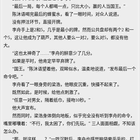
“最后一局，每个人都喝一点，只比大小，赢的人当国王。”
陈沐语喝完最后的蜂蜜水，看了一眼时间，对众人说道。
没有押注环节，直接开牌。
李舟手上是2和5，几乎是最小的牌，然而公共盘却有两个2 和一
个5，这让他成为了葫芦，其他人要么一对2，要么对5，都没有他
大。
“这也太神奇了……”李舟的醉意少了几分。
如果是平时，他肯定早早弃牌了。
“国王。”陈沐语望着他，双眸似水，温柔地说道，“发布最后一个
命令吧。”
李舟看了一眼身旁的梁浩，他眼皮沉重，快擡不起来了。
既然如此，是时候，给他点刺激了。
“任意一对男女，隔着纸巾，接吻10秒。”
他大声宣布。
然而同时，梁浩身体倒向地板，似乎完全没有听到李舟的命令，
嘴里嘟囔着：“不行，我太困了，你们先玩。” 三人面面相觑，不知该
怎么办。
“那，就这样……？”一阵沉默后，李舟也感觉脑袋晕乎乎的，打