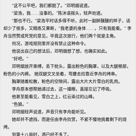
“这不公平吧，我们都脱了。”邓明烟说道。
“梁浩，我……没事的。”陈沐语摇头，轻声劝道。
“那也不行。”梁浩平时话多得不听，此时一副醉醺醺的样子，话
却少了很多，又精炼又果断，“我老婆的身体……，只有我能看。” 李
舟当然赞成死党的意见，毕竟这次旅行，他们两个就是主角。
何况，游戏规则里并没有禁止这种命令。
他说出自己的想法后，邓明烟想了想，也确实如此。
“好吧。”
邓明烟放开束缚，丢下枕头，露出粉色的胸罩，以及大腿根部，
粉色的小内裤。 她双腿交叉坐着，弯腰去捡靠近李舟的烤串。
胸罩随着松散，粉色的空隙间，露出大片大片雪白的乳肉。
李舟原本想帮她递过去，这一擡眼，直接忘记了呼吸。
他甚至能看见，雪白之上，红云染过的山峰。
“色狼。”
邓明烟轻声说道，声音只有李舟能听见。
她却并不遮挡，而是任由李舟欣赏，不紧不慢地挑着剩下的烧
烤。
到第十八局时，酒已经不多了。