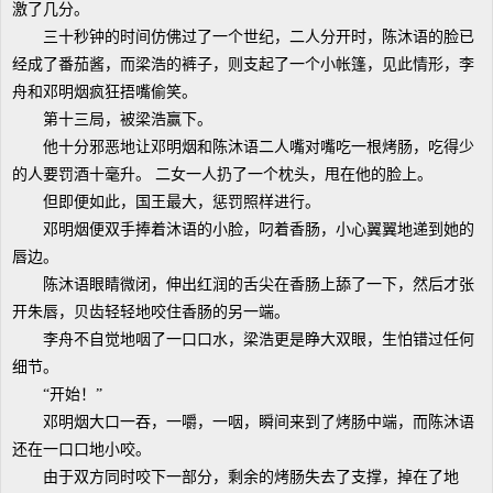
激了几分。
三十秒钟的时间仿佛过了一个世纪，二人分开时，陈沐语的脸已
经成了番茄酱，而梁浩的裤子，则支起了一个小帐篷，见此情形，李
舟和邓明烟疯狂捂嘴偷笑。
第十三局，被梁浩赢下。
他十分邪恶地让邓明烟和陈沐语二人嘴对嘴吃一根烤肠，吃得少
的人要罚酒十毫升。 二女一人扔了一个枕头，甩在他的脸上。
但即便如此，国王最大，惩罚照样进行。
邓明烟便双手捧着沐语的小脸，叼着香肠，小心翼翼地递到她的
唇边。
陈沐语眼睛微闭，伸出红润的舌尖在香肠上舔了一下，然后才张
开朱唇，贝齿轻轻地咬住香肠的另一端。
李舟不自觉地咽了一口口水，梁浩更是睁大双眼，生怕错过任何
细节。
“开始！”
邓明烟大口一吞，一嚼，一咽，瞬间来到了烤肠中端，而陈沐语
还在一口口地小咬。
由于双方同时咬下一部分，剩余的烤肠失去了支撑，掉在了地