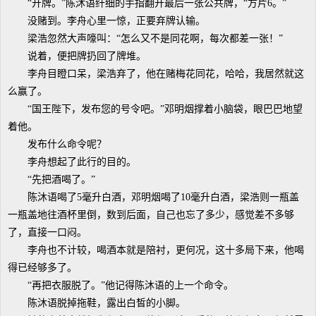
“开牌。”陈沐语纤细的手指翻开最后一张公共牌，“方片6。”
没赌到。李舟心里一惊，正要弃牌认输。
梁浩忽然大声嚎叫：“怎么又不是同花啊，每次都差一张！”
说着，便把牌扔回了牌堆。
李舟目瞪口呆，梁浩弃了，他在赌梅花同花，哈哈，我居然就这
么赢了。
“国王陛下，发布您的号令吧。”邓明烟撑着小脑袋，眼巴巴地望
着他。
发布什么命令呢？
李舟想起了此行的目的。
“先把酒喝了。”
陈沐语喝了5毫升白酒，邓明烟喝了10毫升白酒，梁浩则一瓶盖
一瓶盖地往酒杯里倒，数到后面，自己也忘了多少，感觉差不多够
了，直接一口闷。
李舟也不计较，喝酒本就是陪衬，更何况，这十多局下来，他喝
得已经够多了。
“再把衣服脱了。”他记得陈沐语的上一个命令。
陈沐语脱掉拖鞋，露出白皙的小脚。