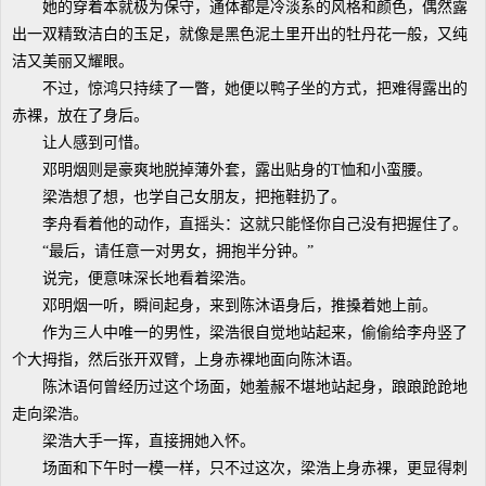
她的穿着本就极为保守，通体都是冷淡系的风格和颜色，偶然露
出一双精致洁白的玉足，就像是黑色泥土里开出的牡丹花一般，又纯
洁又美丽又耀眼。
不过，惊鸿只持续了一瞥，她便以鸭子坐的方式，把难得露出的
赤裸，放在了身后。
让人感到可惜。
邓明烟则是豪爽地脱掉薄外套，露出贴身的T恤和小蛮腰。
梁浩想了想，也学自己女朋友，把拖鞋扔了。
李舟看着他的动作，直摇头：这就只能怪你自己没有把握住了。
“最后，请任意一对男女，拥抱半分钟。”
说完，便意味深长地看着梁浩。
邓明烟一听，瞬间起身，来到陈沐语身后，推搡着她上前。
作为三人中唯一的男性，梁浩很自觉地站起来，偷偷给李舟竖了
个大拇指，然后张开双臂，上身赤裸地面向陈沐语。
陈沐语何曾经历过这个场面，她羞赧不堪地站起身，踉踉跄跄地
走向梁浩。
梁浩大手一挥，直接拥她入怀。
场面和下午时一模一样，只不过这次，梁浩上身赤裸，更显得刺