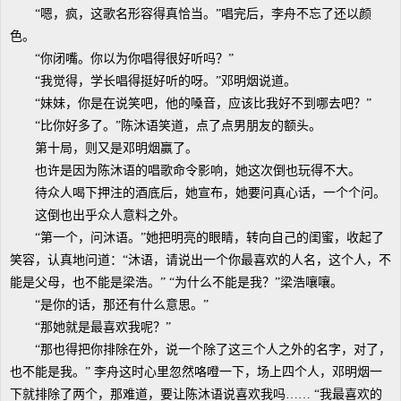
“嗯，疯，这歌名形容得真恰当。”唱完后，李舟不忘了还以颜
色。
“你闭嘴。你以为你唱得很好听吗？”
“我觉得，学长唱得挺好听的呀。”邓明烟说道。
“妹妹，你是在说笑吧，他的嗓音，应该比我好不到哪去吧？”
“比你好多了。”陈沐语笑道，点了点男朋友的额头。
第十局，则又是邓明烟赢了。
也许是因为陈沐语的唱歌命令影响，她这次倒也玩得不大。
待众人喝下押注的酒底后，她宣布，她要问真心话，一个个问。
这倒也出乎众人意料之外。
“第一个，问沐语。”她把明亮的眼睛，转向自己的闺蜜，收起了
笑容，认真地问道：“沐语，请说出一个你最喜欢的人名，这个人，不
能是父母，也不能是梁浩。” “为什么不能是我？”梁浩嚷嚷。
“是你的话，那还有什么意思。”
“那她就是最喜欢我呢？”
“那也得把你排除在外，说一个除了这三个人之外的名字，对了，
也不能是我。” 李舟这时心里忽然咯噔一下，场上四个人，邓明烟一
下就排除了两个，那难道，要让陈沐语说喜欢我吗…… “我最喜欢的