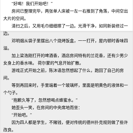
“好喝！我们开始吧！”
房间已整理完毕，两张单人床被一左一右推到了角落，中间空出
大片的空间。
清扫之后，又用毛巾细细擦了一边。光滑干净，如同新装修过一
边。
邓明烟从袋子里摆出八个烧烤饭盒，一一打开，屋内顿时香味四
溢。
加上梁浩刚打开的啤酒香，酒店房间特有的兰花香，还有少男少
女身上的香水味。 荷尔蒙的气息开始扩散。
游戏正式开始之前，陈沐语忽然想起了什么，跑回了自己的房
间。
等到再回来时，手里端着一个玻璃杯，里面是明黄色的液体和一
个勺子。
“抱歉久等了，忽然想喝点蜂蜜水。”
她歪头一笑，在房间的中央席地而坐：
“开始吧。”
因为四人都是学生，不赌钱，便对传统的德州扑克规则做了些许
改良。