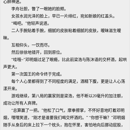
心醉神迷。
李舟壮胆，瞥了一眼她的脸颊。
女孩水润光泽的脸上，早已一片绯红，宛如新娘的红盖头。
“喝吧。”他轻声说道。
二人手腕贴着手腕，细腻的皮肤粘着细腻的皮肤，暧昧滋生暧
昧。
互相仰头，一饮而尽。
然后徐徐地错开，回到原位。
“哇哦~”邓明烟过足了眼瘾，比此前梁浩与陈沐语的交杯酒，起哄
声更大。
第一次国王的命令终于完成。
每个人心里都得到了不同程度的满足，酒精下腹，更是让人心荡
漾开来。
游戏继续，第八局的赢家则是梁浩，他不断以20毫升的加注额，
成功让所有人弃牌。
“总算赢了一把。”他松了口气，摩拳擦掌，不怀好意地盯着邓明
烟，嘿嘿笑道，“刚才是谁要我们喝交杯酒的。” “你想干嘛？”邓明烟
随手从身后的床上拉下一个枕头，抱在怀里，害怕地向后挪动屁股，