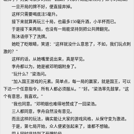
一旦开局的牌不好，便直接弃掉。
这样只需要喝底注5毫升。
接下来就算再玩三十局，也最多150毫升酒，小半杯而已。
于是接下来两局，也没有一局能坚持到把公共牌翻完。
陈沐语停下了洗牌。
她眨了眨眼睛，笑道：“这样就没什么意思了，不如，我们玩点刺
激的？”
这样的话，从她嘴里说出来，真是罕见。
李舟都以为，她是被邓明烟附身了。
“玩什么？”梁浩问。
“加入国王游戏的元素。简单点，每一局的赢家，就是国王，可以
下达一个任意指令，所有人都必须服从。” “好。”梁浩率先鼓掌，“这
个有意思，我喜欢。”
“我也同意。”邓明烟也难得地赞成了一回梁浩。
三人都同意，李舟自然没有意见。
而且这样的玩法，确实能让大家的游戏风格，从保守变为激进。
于是，第七局开始，众人便紧张起来了，谁都不想输。
四人同时坚持到了开牌阶段。