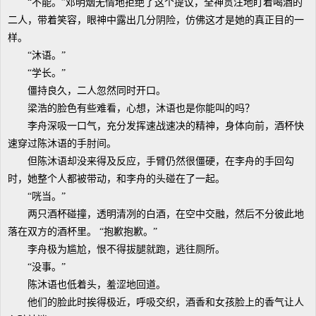
“不能。”邓明烟无情地拒绝了这个提议，全神贯注地盯着喝酒的
二人，带着笑容，眼神中露出几分阴险，仿佛这才是她的真正目的一
样。
“沐语。”
“学长。”
僵持良久，二人忽然同时开口。
梁浩的脸色有些难看，心想，沐语也是你能叫的吗？
李舟深吸一口气，充分发挥速战速决的精神，身体向前，酒杯快
速穿过陈沐语的手肘间。
但陈沐语却没来得及反应，手臂仍然很僵硬，在李舟的手回勾
时，她整个人都被带动，和李舟的头碰在了一起。
“咣当。”
两只酒杯碰撞，透明清冽的白酒，在空中交融，然后不分彼此地
落在双方的酒杯里。 “抱歉抱歉。”
李舟极为尴尬，恨不得拔腿就跑，逃往厕所。
“没事。”
陈沐语也低着头，羞涩地回道。
他们的脸此时挨得极近，呼吸交织，酒香和女孩脸上的香气让人