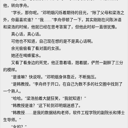
他，转向李舟。
“学长，那你呢。”邓明烟闪烁着期待的目光，“除了父母和梁浩之
外，你最喜欢谁？” “我……”李舟停顿了一下，其实刚刚在问陈沐语
和梁浩的时候，他就已经在思考答案了，但他此时却一直很犹豫。
真心话，真心话。
可他也不知道，自己现在想的是不是真心话啊。
余光偷偷看了看对面的女孩。
她还在喝蜂蜜水。
又看了看身边的死党，他正靠着墙，翘着腿，俨然一副醉了三分
的模样。
“是谁嘛？快说呀。”邓明烟身体靠近，不断施压。
“是韩教授。”李舟终于开口，在自己为数不多的社交圈中找到了
一个熟人。
“哈哈。”梁浩拍着大腿狂笑，“我就知道！”
“韩教授是谁？”这下轮到邓明烟迷惑了。
“韩教授……是我的数据结构老师，软件工程学院的副院长和博士
生导师。”
“女的？”