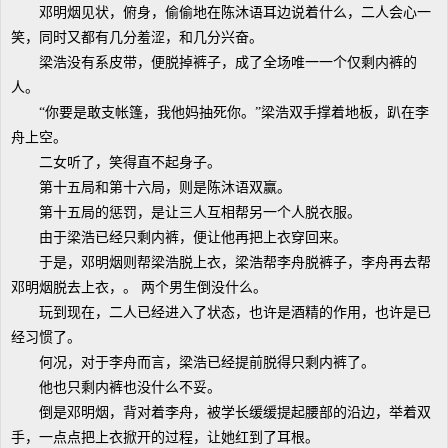
邓明烟见状，俯身，偷偷地在陈沐语耳边说着什么，二人会心一
笑，同时又都有几分羞涩，和几分兴奋。
梁浩没有系皮带，便脱掉裤子，成了全场唯一一个仅剩内裤的
人。
“你要是敢支帐篷，我他妈抽死你。”梁浩双手撑着地板，趴在李
舟上空。
二女听了，笑得直不起身子。
第十五局和第十六局，则是陈沐语双赢。
第十五局的惩罚，是让三人互相帮另一个人脱衣服。
由于梁浩已经只剩内裤，便让他再把上衣穿回来。
于是，邓明烟则帮梁浩脱上衣，梁浩帮李舟脱裤子，李舟再去帮
邓明烟脱去上衣，。 两个男生倒没什么。
玩到现在，二人已经进入了状态，也许是酒精的作用，也许是已
经习惯了。
何况，对于李舟而言，梁浩已经提前脱得只剩内裤了。
他也只剩内裤也没什么不妥。
倒是邓明烟，背对着李舟，被学长缓缓提起腰部的沿边，举着双
手，一点点把上衣掀开的过程，让她红到了耳根。