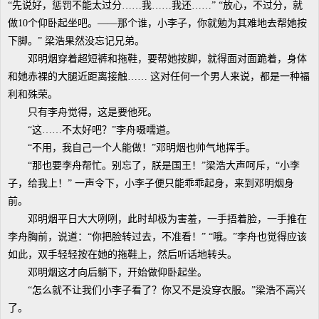
“先说好，惩罚不能太过分……我……我还……” “放心，不过分，就
做10个仰卧起坐吧。——那个谁，小李子，你就勉为其难地去帮她按
下脚。” 梁浩果然没忘记兄弟。
邓明烟穿着超短裤和拖鞋，要帮她按脚，就得面对面跪着，身体
和她赤裸的大腿近距离接触…… 这对任何一个男人来说，都是一种福
利和殊荣。
只有李舟觉得，这是要他死。
“这……不太好吧？”李舟嗫嚅道。
“不用，我自己一个人能做！”邓明烟也帅气地挥手。
“那也要李舟帮忙。别忘了，朕是国王！”梁浩大声呵斥，“小李
子，给我上！” 一声令下，小李子便只能乖乖起身，来到邓明烟身
前。
邓明烟平日大大咧咧，此时却极为害羞，一手捂着脸，一手推在
李舟胸前，说道：“你把脸转过去，不准看！” “哦。”李舟也觉得应该
如此，双手轻轻按在她的拖鞋上，然后听话地转头。
邓明烟这才向后躺下，开始做仰卧起坐。
“怎么就不让我们小李子看了？你又不是没穿衣服。”梁浩不高兴
了。