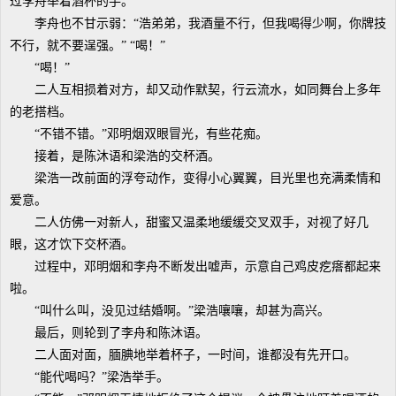
过李舟举着酒杯的手。
李舟也不甘示弱：“浩弟弟，我酒量不行，但我喝得少啊，你牌技
不行，就不要逞强。” “喝！”
“喝！”
二人互相损着对方，却又动作默契，行云流水，如同舞台上多年
的老搭档。
“不错不错。”邓明烟双眼冒光，有些花痴。
接着，是陈沐语和梁浩的交杯酒。
梁浩一改前面的浮夸动作，变得小心翼翼，目光里也充满柔情和
爱意。
二人仿佛一对新人，甜蜜又温柔地缓缓交叉双手，对视了好几
眼，这才饮下交杯酒。
过程中，邓明烟和李舟不断发出嘘声，示意自己鸡皮疙瘩都起来
啦。
“叫什么叫，没见过结婚啊。”梁浩嚷嚷，却甚为高兴。
最后，则轮到了李舟和陈沐语。
二人面对面，腼腆地举着杯子，一时间，谁都没有先开口。
“能代喝吗？”梁浩举手。