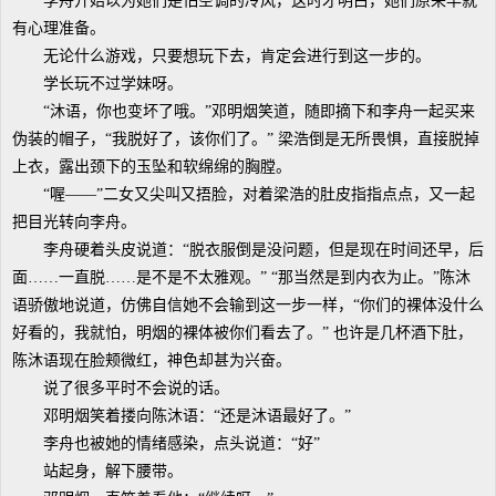
李舟开始以为她们是怕空调的冷风，这时才明白，她们原来早就
有心理准备。
无论什么游戏，只要想玩下去，肯定会进行到这一步的。
学长玩不过学妹呀。
“沐语，你也变坏了哦。”邓明烟笑道，随即摘下和李舟一起买来
伪装的帽子，“我脱好了，该你们了。” 梁浩倒是无所畏惧，直接脱掉
上衣，露出颈下的玉坠和软绵绵的胸膛。
“喔——”二女又尖叫又捂脸，对着梁浩的肚皮指指点点，又一起
把目光转向李舟。
李舟硬着头皮说道：“脱衣服倒是没问题，但是现在时间还早，后
面……一直脱……是不是不太雅观。” “那当然是到内衣为止。”陈沐
语骄傲地说道，仿佛自信她不会输到这一步一样，“你们的裸体没什么
好看的，我就怕，明烟的裸体被你们看去了。” 也许是几杯酒下肚，
陈沐语现在脸颊微红，神色却甚为兴奋。
说了很多平时不会说的话。
邓明烟笑着搂向陈沐语：“还是沐语最好了。”
李舟也被她的情绪感染，点头说道：“好”
站起身，解下腰带。