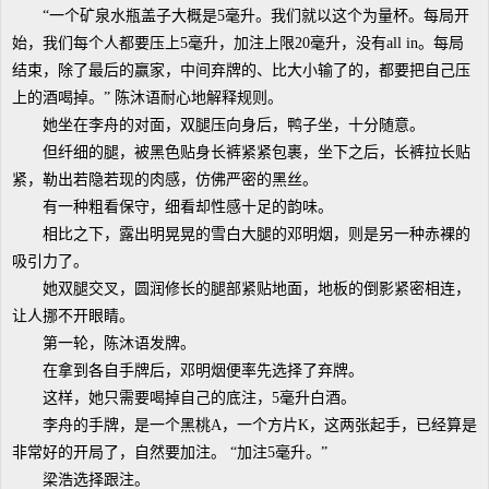
“一个矿泉水瓶盖子大概是5毫升。我们就以这个为量杯。每局开
始，我们每个人都要压上5毫升，加注上限20毫升，没有all in。每局
结束，除了最后的赢家，中间弃牌的、比大小输了的，都要把自己压
上的酒喝掉。” 陈沐语耐心地解释规则。
她坐在李舟的对面，双腿压向身后，鸭子坐，十分随意。
但纤细的腿，被黑色贴身长裤紧紧包裹，坐下之后，长裤拉长贴
紧，勒出若隐若现的肉感，仿佛严密的黑丝。
有一种粗看保守，细看却性感十足的韵味。
相比之下，露出明晃晃的雪白大腿的邓明烟，则是另一种赤裸的
吸引力了。
她双腿交叉，圆润修长的腿部紧贴地面，地板的倒影紧密相连，
让人挪不开眼睛。
第一轮，陈沐语发牌。
在拿到各自手牌后，邓明烟便率先选择了弃牌。
这样，她只需要喝掉自己的底注，5毫升白酒。
李舟的手牌，是一个黑桃A，一个方片K，这两张起手，已经算是
非常好的开局了，自然要加注。 “加注5毫升。”
梁浩选择跟注。