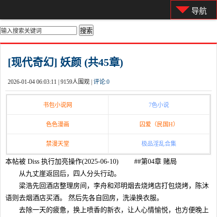
导航
你的位置：
首页
>
都市激情
[现代奇幻] 妖颜 (共45章)
2026-01-04 06:03:11 |
9159人围观 |
评论:
0
书包小说网
7色小说
色色漫画
囚爱（民国H）
禁漫天堂
极品淫乱合集
本帖被 Diss 执行加亮操作(2025-06-10) ##第04章 赌局
从九丈崖返回后，四人分头行动。
梁浩先回酒店整理房间，李舟和邓明烟去烧烤店打包烧烤，陈沐
语则去烟酒店买酒。 然后先各自回房，洗澡换衣服。
去除一天的疲惫，换上喷香的新衣，让人心情愉悦，也方便晚上