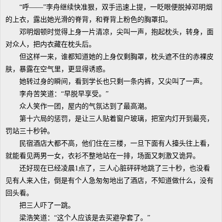
“呼——”李舟继续快准狠，双手迅速上提，一眨眼便脱掉邓明烟
的上衣，露出她光滑的脊背，和脊背上粉色的胸罩扣。
邓明烟顿时觉得上身一片清凉，尖叫一声，抱起枕头，转身，面
对众人，把内衣藏在枕头后。
但这样一来，谁都知道她的上身仅剩胸罩，枕头遮不住的赤裸皮
肤，暴露在空气里，更显得诱惑。
她转过身的瞬间，看到学长也只剩一条内裤，又尖叫了一声。
李舟苦笑道：“早脱早享受。”
众人笑作一团，屋内的气氛达到了最高潮。
第十六局的惩罚，是让三人贴着窗户玻璃，把室内灯开到最亮，
罚站三十秒钟。
民宿酒店大都不高，他们住在三楼，一旦下面有人擡头往上看，
就能看见两男一女，衣衫不整地站在一排，场面又刺激又诡异。
还好现在已经凌晨1点了，三人心脏砰砰地跳了三十秒，也没看
见有人来入住，倒是有个人急匆匆地出了酒店，不知道做什么，没有
回头看。
把三人吓了一跳。
梁浩笑道：“这个人应该是去买避孕套了。”