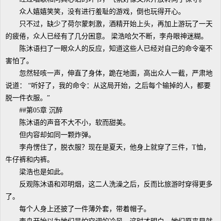
众人嬉嬉笑笑，没有进行羞耻的游戏，倒也玩得开心。
只不过，缺少了荷尔蒙刺激，酒精开始上头，再加上游玩了一天
的疲倦，众人已经有了几分困意。 梁浩哈欠不断，李舟眼神迷糊。
陈沐语扫了一眼众人的反应，知道这些人已经对自己的命令毫不
害怕了。
忽然轻咳一声，伸直了身体，跪在地面，高出众人一截，严肃地
说道： “听好了，我的命令：从这局开始，之后每个输掉的人，都要
脱一件衣服。”
##第05章 沉醉
陈沐语的声音不大不小，软而甜美。
但内容却如同一颗炸弹。
李舟愣住了，脱衣服？现在是夏天，他身上就穿了三件，T恤，
牛仔裤和内裤。
梁浩也是如此。
反观陈沐语和邓明烟，这二人洗澡之后，反而比旅游时穿得更多
了。
每个人身上还披了一件薄外套，带着帽子。